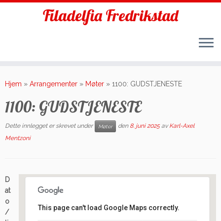
Filadelfia Fredrikstad
Skip
to
Hjem
»
Arrangementer
»
Møter
»
1100: GUDSTJENESTE
content
1100: GUDSTJENESTE
Dette innlegget er skrevet under
den
8. juni 2025
av
Karl-Axel
Møter
Mentzoni
D
at
o
This page can't load Google Maps correctly.
/
Filadelfia