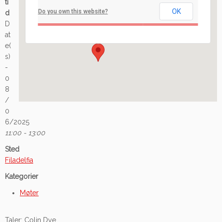
ti
OK
Do you own this website?
d
Ilaveien 108 - Fredrikstad
D
Arrangement
at
e(
s)
-
0
8
/
0
6/2025
11:00 - 13:00
Sted
Filadelfia
Kategorier
Møter
Taler: Colin Dye