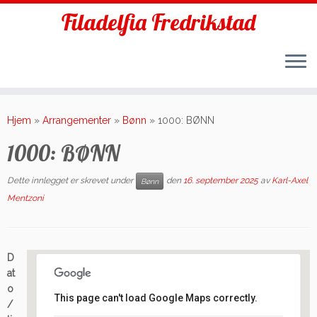
Filadelfia Fredrikstad
Skip
to
Hjem
»
Arrangementer
»
Bønn
»
1000: BØNN
content
1000: BØNN
Dette innlegget er skrevet under
den
16. september 2025
av
Karl-Axel
Bønn
Mentzoni
D
at
o
This page can't load Google Maps correctly.
/
Filadelfia