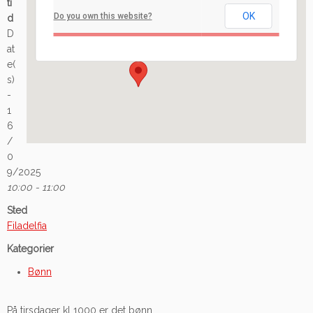
ti
OK
Do you own this website?
d
Ilaveien 108 - Fredrikstad
D
Arrangement
at
e(
s)
-
1
6
/
0
9/2025
10:00 - 11:00
Sted
Filadelfia
Kategorier
Bønn
På tirsdager kl 1000 er det bønn.