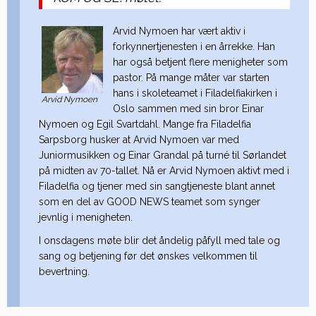
Arvid Nymoen har vært aktiv i
forkynnertjenesten i en årrekke. Han
har også betjent flere menigheter som
pastor. På mange måter var starten
hans i skoleteamet i Filadelfiakirken i
Arvid Nymoen
Oslo sammen med sin bror Einar
Nymoen og Egil Svartdahl. Mange fra Filadelfia
Sarpsborg husker at Arvid Nymoen var med
Juniormusikken og Einar Grandal på turné til Sørlandet
på midten av 70-tallet. Nå er Arvid Nymoen aktivt med i
Filadelfia og tjener med sin sangtjeneste blant annet
som en del av GOOD NEWS teamet som synger
jevnlig i menigheten.
I onsdagens møte blir det åndelig påfyll med tale og
sang og betjening før det ønskes velkommen til
bevertning.