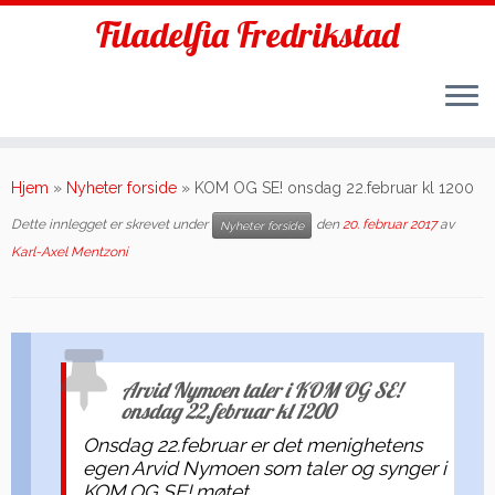
Filadelfia Fredrikstad
Skip
to
Hjem
»
Nyheter forside
»
KOM OG SE! onsdag 22.februar kl 1200
content
Dette innlegget er skrevet under
den
20. februar 2017
av
Nyheter forside
Karl-Axel Mentzoni
Arvid Nymoen taler i KOM OG SE!
onsdag 22.februar kl 1200
Onsdag 22.februar er det menighetens
egen Arvid Nymoen som taler og synger i
KOM OG SE! møtet.