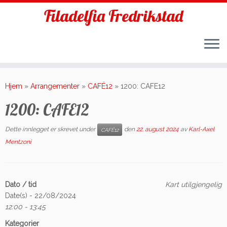
Filadelfia Fredrikstad
Skip
to
Hjem
»
Arrangementer
»
CAFÉ12
»
1200: CAFE12
content
1200: CAFE12
Dette innlegget er skrevet under
den
22. august 2024
av
Karl-Axel
CAFÉ12
Mentzoni
Dato / tid
Kart utilgjengelig
Date(s) - 22/08/2024
12:00 - 13:45
Kategorier