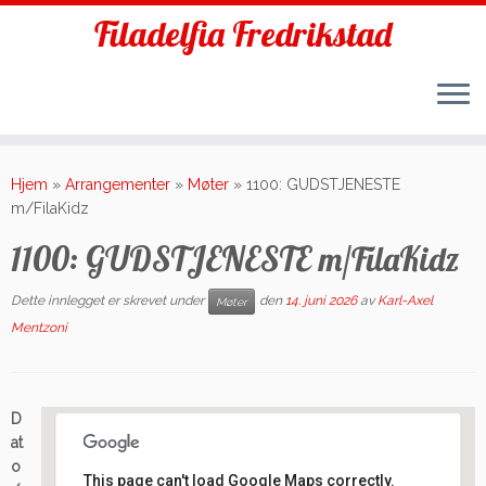
Filadelfia Fredrikstad
Skip
to
Hjem
»
Arrangementer
»
Møter
»
1100: GUDSTJENESTE
content
m/FilaKidz
1100: GUDSTJENESTE m/FilaKidz
Dette innlegget er skrevet under
den
14. juni 2026
av
Karl-Axel
Møter
Mentzoni
D
at
o
This page can't load Google Maps correctly.