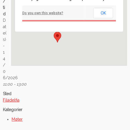
/
Filadelfia
ti
OK
Do you own this website?
d
Ilaveien 108 - Fredrikstad
D
Arrangement
at
e(
s)
-
1
4
/
0
6/2026
11:00 - 13:00
Sted
Filadelfia
Kategorier
Møter