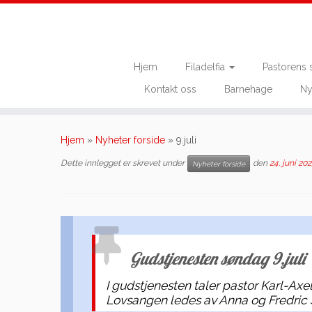
Hjem
Filadelfia
Pastorens 
Kontakt oss
Barnehage
Ny
Skip
to
Hjem
»
Nyheter forside
»
9.juli
content
Dette innlegget er skrevet under
den
24. juni 202
Nyheter forside
Gudstjenesten søndag 9.juli
I gudstjenesten taler pastor Karl-Ax
Lovsangen ledes av Anna og Fredric