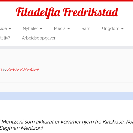
Filadelfia Fredrikstad
side
Nyheter
Media
Barn
Ungdom
tt liv?
Arbeidsoppgaver
3
av
Karl-Axel Mentzoni
el Mentzoni som akkurat er kommer hjem fra Kinshasa, Ko
 Segtnan Mentzoni.