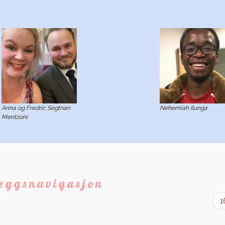
Anna og Fredric Segtnan
Nehemiah Ilunga
Mentzoni
leggsnavigasjon
1