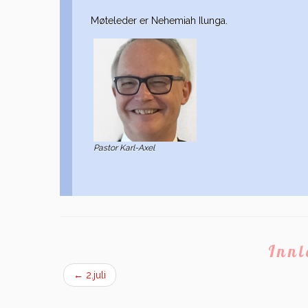
Møteleder er Nehemiah Ilunga.
Pastor Karl-Axel
Inn
←
2.juli