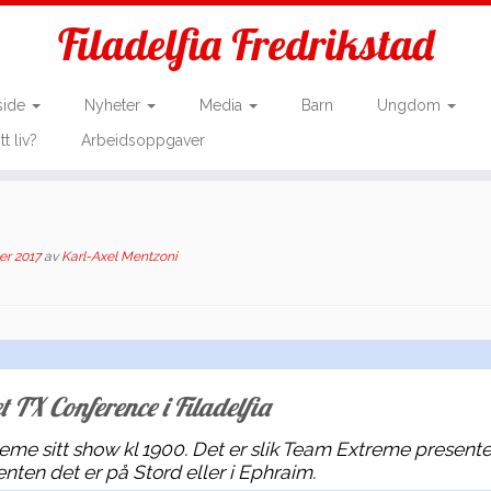
Filadelfia Fredrikstad
side
Nyheter
Media
Barn
Ungdom
tt liv?
Arbeidsoppgaver
er 2017
av
Karl-Axel Mentzoni
t TX Conference i Filadelfia
me sitt show kl 1900. Det er slik Team Extreme presente
nten det er på Stord eller i Ephraim.