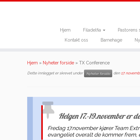
Hjem
Filadelfia
Pastorens 
Kontakt oss
Barnehage
Ny
Skip
to
Hjem
»
Nyheter forside
»
TX Conference
content
Dette innlegget er skrevet under
den
17. novemb
Nyheter forside
Helgen 17.-19.november er de
Fredag 17.november kjører Team Extre
evangeliet overalt de kommer frem, e