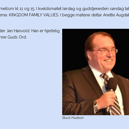
llom kl 11 og 15. I kveldsmøtet lørdag og gudstjenesten søndag ta
tema: KINGDOM FAMILY VALUES. I begge møtene deltar Anette Augda
r Jan Hanvold. Han er hjertelig
ynne Guds Ord.
Buck Hudson