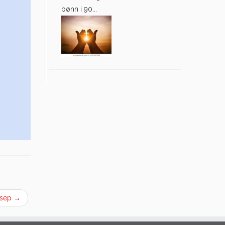
bønn i 90...
5sep
→