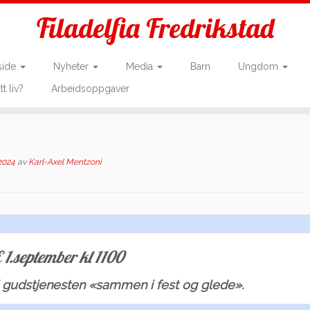
Filadelfia Fredrikstad
side
Nyheter
Media
Barn
Ungdom
tt liv?
Arbeidsoppgaver
2024
av
Karl-Axel Mentzoni
.september kl 1100
i gudstjenesten «sammen i fest og glede».