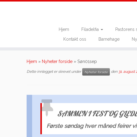
Hjem
Filadelfia
Pastorens 
Kontakt oss
Barnehage
Ny
Skip
to
Hjem
»
Nyheter forside
»
Søn01sep
content
Dette innlegget er skrevet under
den
31. august 
Nyheter forside
SAMMEN I FEST OG GLEDE 1
Første søndag hver måned feirer v