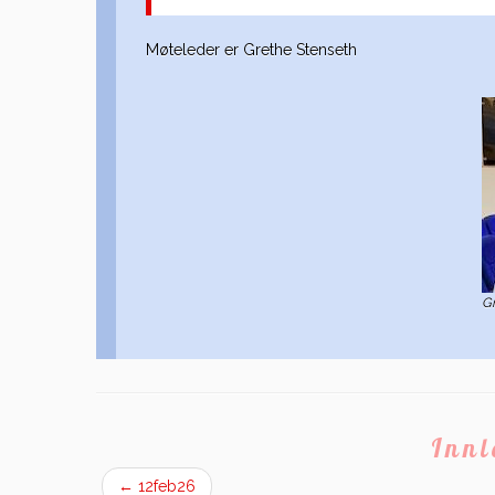
Møteleder er Grethe Stenseth
Gr
Inn
←
12feb26