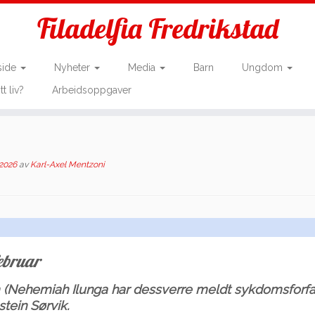
Filadelfia Fredrikstad
side
Nyheter
Media
Barn
Ungdom
tt liv?
Arbeidsoppgaver
 2026
av
Karl-Axel Mentzoni
februar
 (Nehemiah Ilunga har dessverre meldt sykdomsforfal
tein Sørvik.