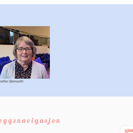
ethe Stenseth
leggsnavigasjon
19f