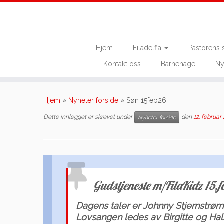
Hjem
Filadelfia
Pastorens 
Kontakt oss
Barnehage
Ny
Skip
to
Hjem
»
Nyheter forside
»
Søn 15feb26
content
Dette innlegget er skrevet under
den
12. februar
Nyheter forside
Gudstjeneste m/FilaKidz 15.
Dagens taler er Johnny Stjernstrøm
Lovsangen ledes av Birgitte og Hals