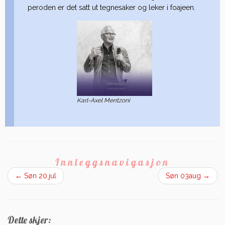
peroden er det satt ut tegnesaker og leker i foajeen.
Karl-Axel Mentzoni
Innleggsnavigasjon
←
Søn 20.jul
Søn 03aug
→
Dette skjer: