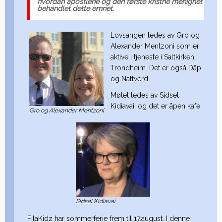
hvordan apostlene og den første kristne menighet
behandlet dette emnet.
Lovsangen ledes av Gro og
Alexander Mentzoni som er
aktive i tjeneste i Saltkirken i
Trondheim. Det er også Dåp
og Nattverd.
Møtet ledes av Sidsel
Kidiavai, og det er åpen kafe.
Gro og Alexander Mentzoni
Sidsel Kidiavai
FilaKidz har sommerferie frem til 17.august. I denne