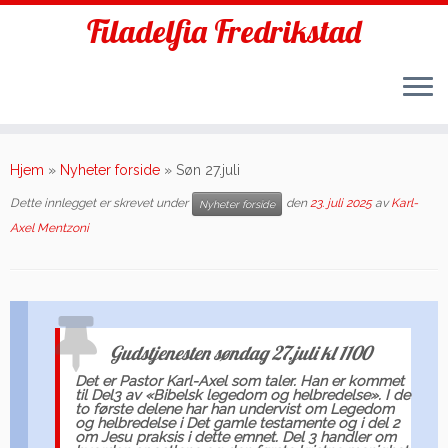
Filadelfia Fredrikstad
Skip
to
Hjem
»
Nyheter forside
»
Søn 27.juli
content
Dette innlegget er skrevet under
den
23. juli 2025
av
Karl-
Nyheter forside
Axel Mentzoni
Gudstjenesten søndag 27.juli kl 1100
Det er Pastor Karl-Axel som taler. Han er kommet
til Del3 av «Bibelsk legedom og helbredelse». I de
to første delene har han undervist om Legedom
og helbredelse i Det gamle testamente og i del 2
om Jesu praksis i dette emnet. Del 3 handler om