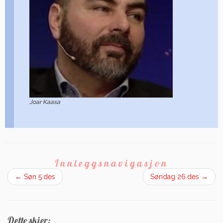
Joar Kaasa
Innleggsnavigasjon
←
Søn 5.des
Søndag 26.des
→
Dette skjer: