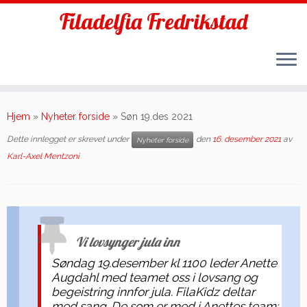
Filadelfia Fredrikstad
Skip
to
Hjem
»
Nyheter forside
»
Søn 19.des 2021
content
Dette innlegget er skrevet under
den
16. desember 2021
av
Nyheter forside
Karl-Axel Mentzoni
Vi lovsynger jula inn
Søndag 19.desember kl 1100 leder Anette
Augdahl med teamet oss i lovsang og
begeistring innfor jula. FilaKidz deltar
med sang. De som er med i Anettes team: