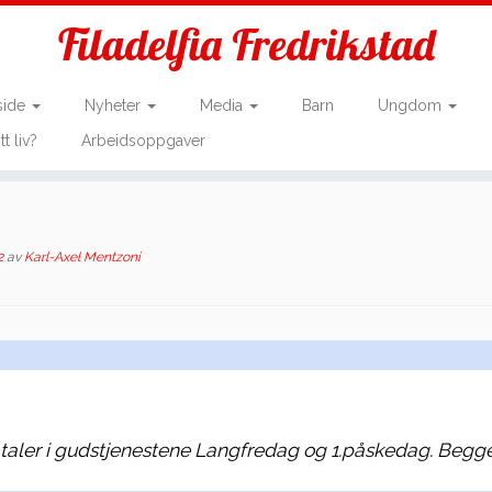
Filadelfia Fredrikstad
side
Nyheter
Media
Barn
Ungdom
tt liv?
Arbeidsoppgaver
2
av
Karl-Axel Mentzoni
n taler i gudstjenestene Langfredag og 1.påskedag. Begg