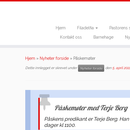
Hjem
Filadelfia
Pastorens 
Kontakt oss
Barnehage
Ny
Skip
to
Hjem
»
Nyheter forside
»
Påskemøter
content
Dette innlegget er skrevet under
den
5. april 202
Nyheter forside
Påskemøter med Terje Berg
Påskens predikant er Terje Berg. Ha
dager kl 1100.