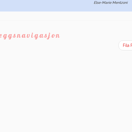
Else-Marie Mentzoni
leggsnavigasjon
Fila