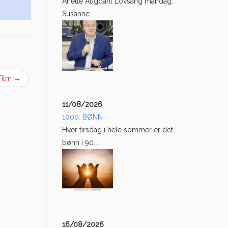
Anette Augdahl Lovsang mandag:
Susanne...
 Film
→
11/08/2026
1000: BØNN
Hver tirsdag i hele sommer er det
bønn i 90...
16/08/2026