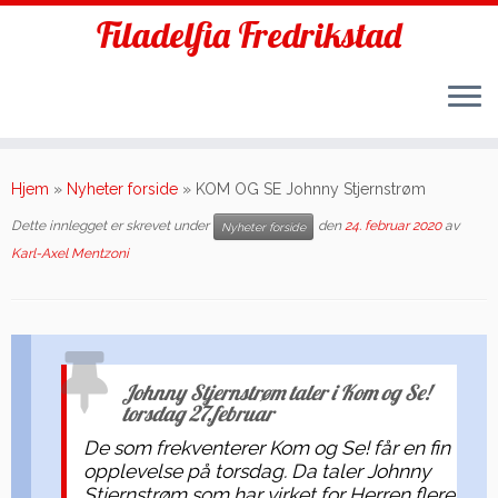
Filadelfia Fredrikstad
Skip
to
Hjem
»
Nyheter forside
»
KOM OG SE Johnny Stjernstrøm
content
Dette innlegget er skrevet under
den
24. februar 2020
av
Nyheter forside
Karl-Axel Mentzoni
Johnny Stjernstrøm taler i Kom og Se!
torsdag 27.februar
De som frekventerer Kom og Se! får en fin
opplevelse på torsdag. Da taler Johnny
Stjernstrøm som har virket for Herren flere