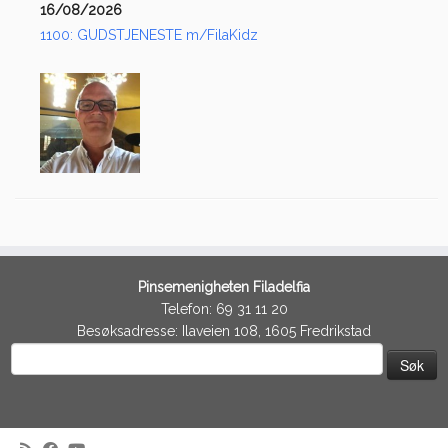
16/08/2026
1100: GUDSTJENESTE m/FilaKidz
Pinsemenigheten Filadelfia
Telefon: 69 31 11 20
Besøksadresse: Ilaveien 108, 1605 Fredrikstad
Søk
etter: