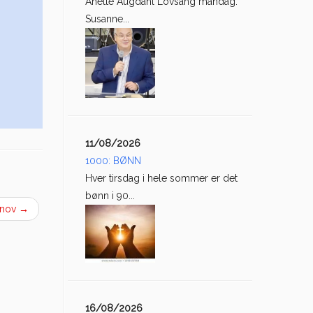
Anette Augdahl Lovsang mandag:
Susanne...
11/08/2026
1000: BØNN
Hver tirsdag i hele sommer er det
bønn i 90...
 nov
→
16/08/2026