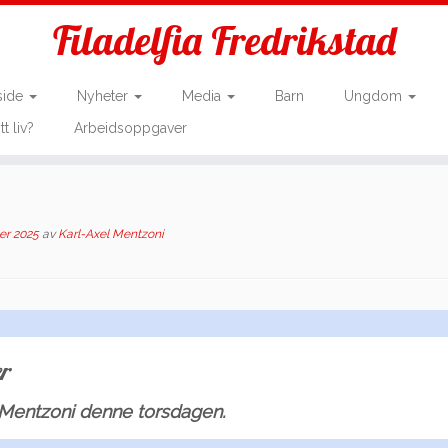
Filadelfia Fredrikstad
side
Nyheter
Media
Barn
Ungdom
tt liv?
Arbeidsoppgaver
er 2025
av
Karl-Axel Mentzoni
r
 Mentzoni denne torsdagen.