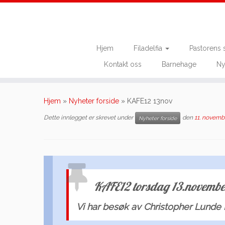
Hjem
Filadelfia
Pastorens 
Kontakt oss
Barnehage
Ny
Skip
to
Hjem
»
Nyheter forside
»
KAFE12 13nov
content
Dette innlegget er skrevet under
den
11. novemb
Nyheter forside
KAFE12 torsdag 13.novembe
Vi har besøk av Christopher Lunde