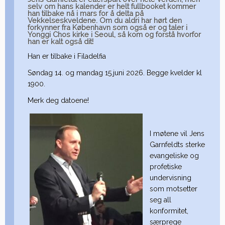
selv om hans kalender er helt fullbooket kommer
han tilbake nå i mars for å delta på
Vekkelseskveldene. Om du aldri har hørt den
forkynner fra København som også er og taler i
Yonggi Chos kirke i Seoul, så kom og forstå hvorfor
han er kalt også dit!
Han er tilbake i Filadelfia
Søndag 14. og mandag 15.juni 2026. Begge kvelder kl
1900.
Merk deg datoene!
I møtene vil Jens
Garnfeldts sterke
evangeliske og
profetiske
undervisning
som motsetter
seg all
konformitet,
særprege