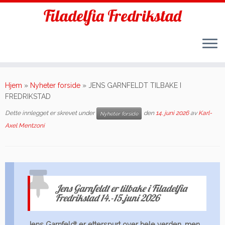
Filadelfia Fredrikstad
Skip
to
Hjem
»
Nyheter forside
»
JENS GARNFELDT TILBAKE I
content
FREDRIKSTAD
Dette innlegget er skrevet under
den
14. juni 2026
av
Karl-
Nyheter forside
Axel Mentzoni
Jens Garnfeldt er tilbake i Filadelfia
Fredrikstad 14.-15.juni 2026
Jens Garnfeldt er etterspurt over hele verden, men