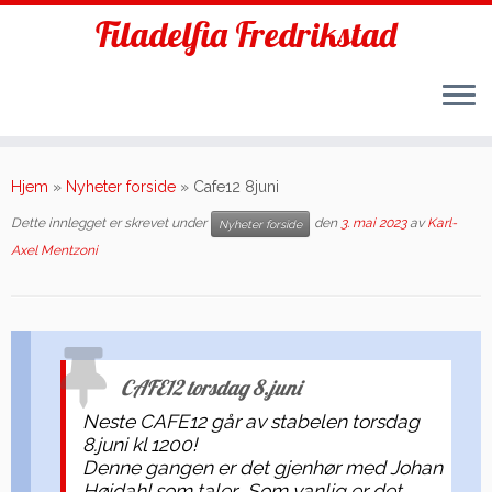
Filadelfia Fredrikstad
Skip
to
Hjem
»
Nyheter forside
»
Cafe12 8juni
content
Dette innlegget er skrevet under
den
3. mai 2023
av
Karl-
Nyheter forside
Axel Mentzoni
CAFE12 torsdag 8.juni
Neste CAFE12 går av stabelen torsdag
8.juni kl 1200!
Denne gangen er det gjenhør med Johan
Høidahl som taler. Som vanlig er det