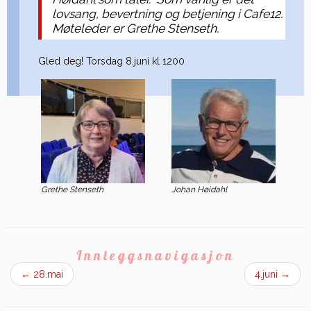
lovsang, bevertning og betjening i Cafe12.
Møteleder er Grethe Stenseth.
Gled deg! Torsdag 8.juni kl 1200
Grethe Stenseth
Johan Høidahl
Innleggsnavigasjon
←
28.mai
4.juni
→