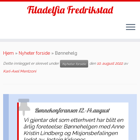
Filadelfia Fredrikstad
Skip
to
Hjem
»
Nyheter forside
»
Bønnehelg
content
Dette innlegget er skrevet under
den
10. august 2022
av
Nyheter forside
Karl-Axel Mentzoni
Bønnekonferansen 12.-14.august
Vi gjentar det som etterhvert har blitt en
årlig foreteelse: Bønnehelgen med Anne
Kristin Lindberg og Misjonsbefalingen
ledet av Jostein Kirkenes.