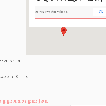
This page can't load Google Maps correctly.
Filadelfia
OK
Do you own this website?
Ilaveien 108 - Fredrikstad
Arrangement
n er 10-14 år.
telefon 468 50 110.
leggsnavigasjon