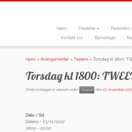
Hjem
Filadelfia
Pastorens 
Kontakt oss
Barnehage
Ny
Skip
to
Hjem
»
Arrangementer
»
Tweens
»
Torsdag kl 1800: 
content
Torsdag kl 1800: TWE
Dette innlegget er skrevet under
den
23. november 2017
Tweens
Dato / tid
Date(s) - 23/11/2017
18:00 - 20:00