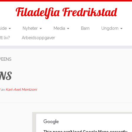
Filadelfia Fredrikstad
side
Nyheter
Media
Barn
Ungdom
tt liv?
Arbeidsoppgaver
TWEENS
ENS
av
Karl-Axel Mentzoni