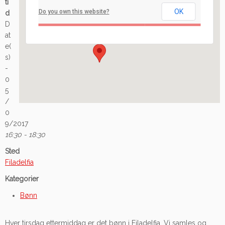
ti
OK
Do you own this website?
d
Ilaveien 108 - Fredrikstad
D
Arrangement
at
e(
s)
-
0
5
/
0
9/2017
16:30 - 18:30
Sted
Filadelfia
Kategorier
Bønn
Hver tirsdag ettermiddag er det bønn i Filadelfia. Vi samles og