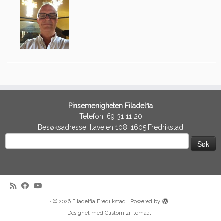
Pinsemenigheten Filadelfia
Telefon: 69 31 11 20
Besøksadresse: Ilaveien 108, 1605 Fredrikstad
Søk
etter:
·
© 2026
Filadelfia Fredrikstad
·
Powered by
·
Designet med
Customizr-temaet
·