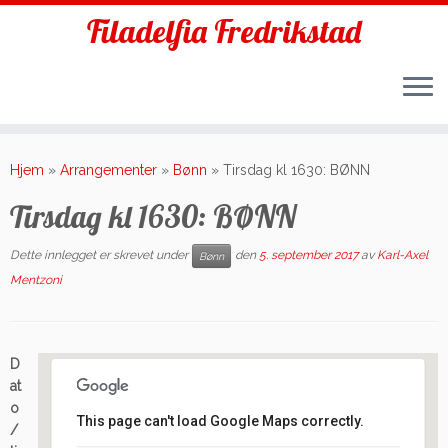
Filadelfia Fredrikstad
Skip
to
Hjem
»
Arrangementer
»
Bønn
»
Tirsdag kl 1630: BØNN
content
Tirsdag kl 1630: BØNN
Dette innlegget er skrevet under
den
5. september 2017
av
Karl-Axel
Bønn
Mentzoni
D
at
o
This page can't load Google Maps correctly.
/
Filadelfia