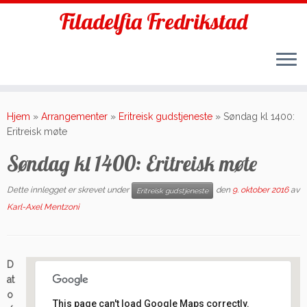
Filadelfia Fredrikstad
Skip
to
Hjem
»
Arrangementer
»
Eritreisk gudstjeneste
»
Søndag kl 1400:
content
Eritreisk møte
Søndag kl 1400: Eritreisk møte
Dette innlegget er skrevet under
den
9. oktober 2016
av
Eritreisk gudstjeneste
Karl-Axel Mentzoni
D
at
o
This page can't load Google Maps correctly.