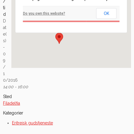
/
Filadelfia
ti
OK
Do you own this website?
d
Ilaveien 108 - Fredrikstad
D
Arrangement
at
e(
s)
-
0
9
/
1
0/2016
14:00 - 16:00
Sted
Filadelfia
Kategorier
Eritreisk gudstjeneste