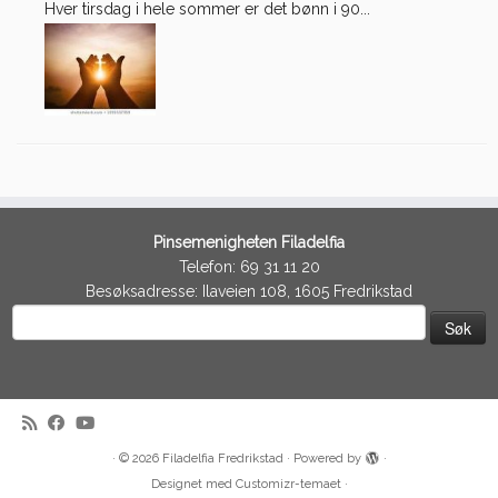
Hver tirsdag i hele sommer er det bønn i 90...
Pinsemenigheten Filadelfia
Telefon: 69 31 11 20
Besøksadresse: Ilaveien 108, 1605 Fredrikstad
Søk
etter:
·
© 2026
Filadelfia Fredrikstad
·
Powered by
·
Designet med
Customizr-temaet
·