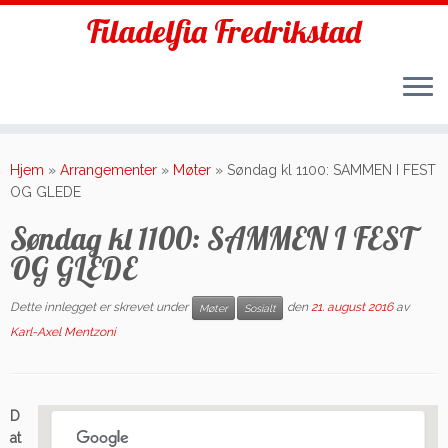
Filadelfia Fredrikstad
Skip
to
Hjem
»
Arrangementer
»
Møter
»
Søndag kl 1100: SAMMEN I FEST
content
OG GLEDE
Søndag kl 1100: SAMMEN I FEST
OG GLEDE
Dette innlegget er skrevet under
den
21. august 2016
av
Møter
Sosialt
Karl-Axel Mentzoni
D
at