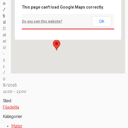
o
This page can't load Google Maps correctly.
/
Filadelfia
ti
OK
Do you own this website?
d
Ilaveien 108 - Fredrikstad
D
Arrangement
at
e(
s)
-
2
1
/
0
8/2016
11:00 - 13:00
Sted
Filadelfia
Kategorier
Møter