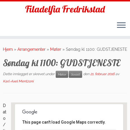
Filadelfia Fredrikstad
Skip
to
Hjem
»
Arrangementer
»
Møter
»
Søndag kl 1100: GUDSTJENESTE
content
Søndag kl 1100: GUDSTJENESTE
Dette innlegget er skrevet under
den
21. februar 2016
av
Møter
Sosialt
Karl-Axel Mentzoni
D
at
o
This page can't load Google Maps correctly.
/
Filadelfia