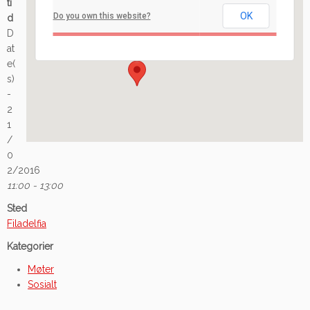
ti
OK
Do you own this website?
d
Ilaveien 108 - Fredrikstad
D
Arrangement
at
e(
s)
-
2
1
/
0
2/2016
11:00 - 13:00
Sted
Filadelfia
Kategorier
Møter
Sosialt