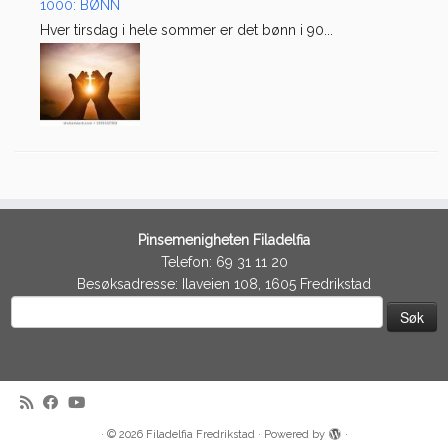
1000: BØNN
Hver tirsdag i hele sommer er det bønn i 90...
Pinsemenigheten Filadelfia
Telefon: 69 31 11 20
Besøksadresse: Ilaveien 108, 1605 Fredrikstad
Søk
etter:
·
© 2026
Filadelfia Fredrikstad
·
Powered by
·