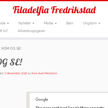
Filadelfia Fredrikstad
side
Nyheter
Media
Barn
Ungdom
tt liv?
Arbeidsoppgaver
: KOM OG SE!
OG SE!
en
7. desember 2016
av
Karl-Axel Mentzoni