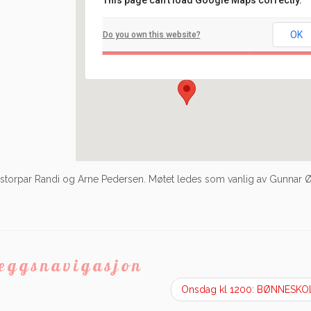
This page can't load Google Maps correctly.
Filadelfia
OK
Do you own this website?
Ilaveien 108 - Fredrikstad
Arrangement
 pastorpar Randi og Arne Pedersen. Møtet ledes som vanlig av Gunnar
leggsnavigasjon
Onsdag kl 1200: BØNNESK