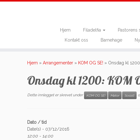
Hjem
Filadelfia
Pastorens 
Kontakt oss
Barnehage
Ny
Skip
to
Hjem
»
Arrangementer
»
KOM OG SE!
»
Onsdag kl 1200
content
Onsdag kl 1200: KOM 
Dette innlegget er skrevet under
d
KOM OG SE!
Møter
Sosialt
Dato / tid
Date(s) - 07/12/2016
12:00 - 14:00