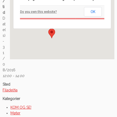
/
Filadelfia
ti
OK
Do you own this website?
d
Ilaveien 108 - Fredrikstad
D
Arrangement
at
e(
s)
-
3
1
/
0
8/2016
12:00 - 14:00
Sted
Filadelfia
Kategorier
KOM OG SE!
Møter