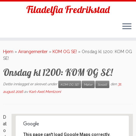
Filadelfia Fredrikstad
Skip
to
Hjem
»
Arrangementer
»
KOM OG SE!
»
Onsdag kl 1200: KOM OG
content
SE!
Onsdag kl 1200: KOM OG SE!
Dette innlegget er skrevet under
den
31.
KOM OG SE!
Møter
Sosialt
august 2016
av
Karl-Axel Mentzoni
D
at
o
This page can't load Google Maps correctly.