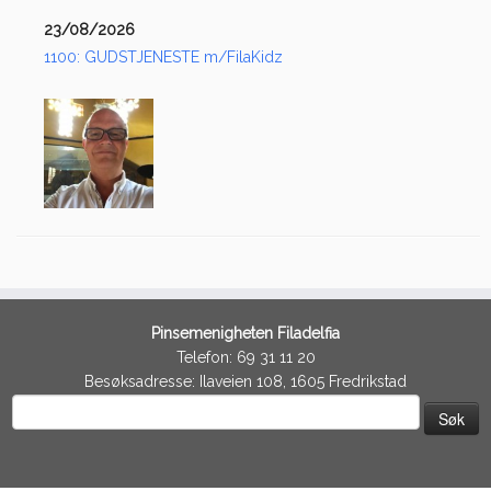
23/08/2026
1100: GUDSTJENESTE m/FilaKidz
Pinsemenigheten Filadelfia
Telefon: 69 31 11 20
Besøksadresse: Ilaveien 108, 1605 Fredrikstad
Søk
etter: