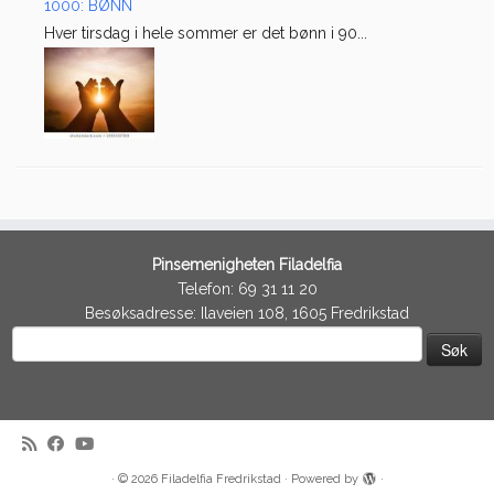
1000: BØNN
Hver tirsdag i hele sommer er det bønn i 90...
Pinsemenigheten Filadelfia
Telefon: 69 31 11 20
Besøksadresse: Ilaveien 108, 1605 Fredrikstad
Søk
etter:
·
© 2026
Filadelfia Fredrikstad
·
Powered by
·