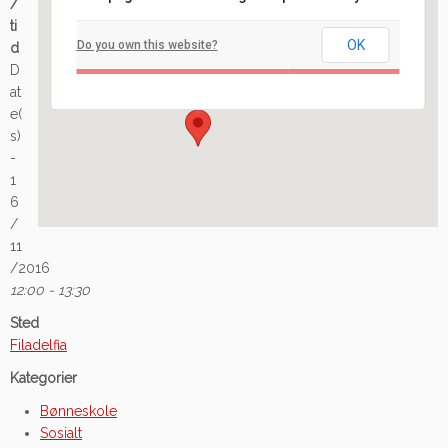
/
Filadelfia
ti
OK
Do you own this website?
d
Ilaveien 108 - Fredrikstad
D
Arrangement
at
e(
s)
-
1
6
/
11
/2016
12:00 - 13:30
Sted
Filadelfia
Kategorier
Bønneskole
Sosialt