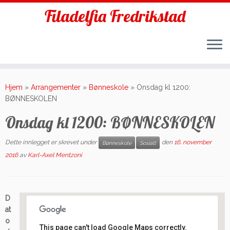
Filadelfia Fredrikstad
Skip
to
Hjem
»
Arrangementer
»
Bønneskole
»
Onsdag kl 1200:
content
BØNNESKOLEN
Onsdag kl 1200: BØNNESKOLEN
Dette innlegget er skrevet under
den
16. november
Bønneskole
Sosialt
2016
av
Karl-Axel Mentzoni
D
at
o
This page can't load Google Maps correctly.