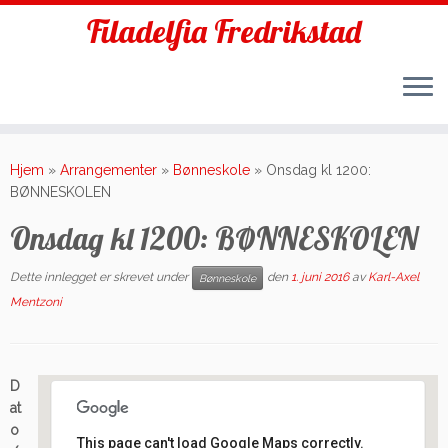
Filadelfia Fredrikstad
Skip
to
Hjem
»
Arrangementer
»
Bønneskole
»
Onsdag kl 1200:
content
BØNNESKOLEN
Onsdag kl 1200: BØNNESKOLEN
Dette innlegget er skrevet under
den
1. juni 2016
av
Karl-Axel
Bønneskole
Mentzoni
D
at
o
This page can't load Google Maps correctly.