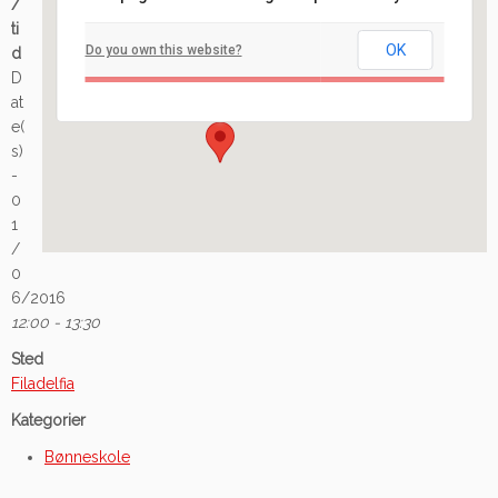
/
Filadelfia
ti
OK
Do you own this website?
d
Ilaveien 108 - Fredrikstad
D
Arrangement
at
e(
s)
-
0
1
/
0
6/2016
12:00 - 13:30
Sted
Filadelfia
Kategorier
Bønneskole