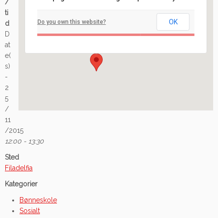
/
Filadelfia
ti
OK
Do you own this website?
d
Ilaveien 108 - Fredrikstad
D
Arrangement
at
e(
s)
-
2
5
/
11
/2015
12:00 - 13:30
Sted
Filadelfia
Kategorier
Bønneskole
Sosialt