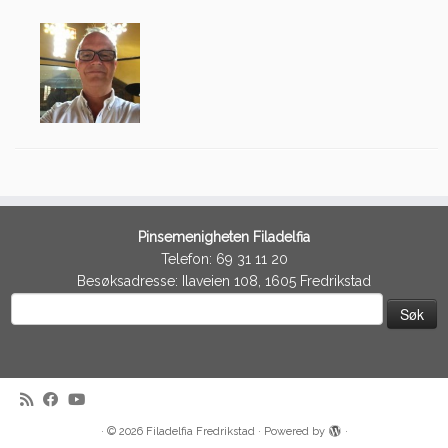
Pinsemenigheten Filadelfia
Telefon: 69 31 11 20
Besøksadresse: Ilaveien 108, 1605 Fredrikstad
Søk
etter:
·
© 2026
Filadelfia Fredrikstad
·
Powered by
·