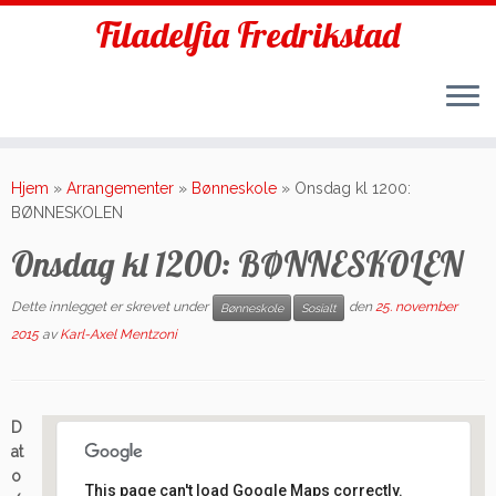
Filadelfia Fredrikstad
Skip
to
Hjem
»
Arrangementer
»
Bønneskole
»
Onsdag kl 1200:
content
BØNNESKOLEN
Onsdag kl 1200: BØNNESKOLEN
Dette innlegget er skrevet under
den
25. november
Bønneskole
Sosialt
2015
av
Karl-Axel Mentzoni
D
at
o
This page can't load Google Maps correctly.