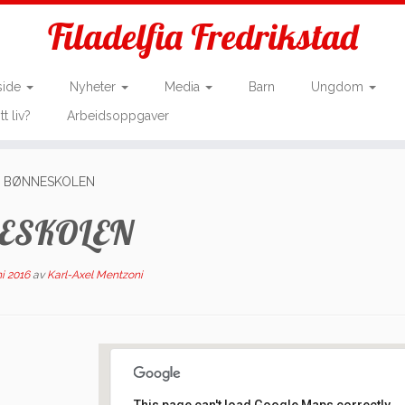
Filadelfia Fredrikstad
side
Nyheter
Media
Barn
Ungdom
tt liv?
Arbeidsoppgaver
0: BØNNESKOLEN
NESKOLEN
ni 2016
av
Karl-Axel Mentzoni