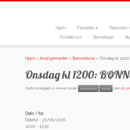
Hjem
Filadelfia
Pastorens 
Kontakt oss
Barnehage
Ny
Skip
to
Hjem
»
Arrangementer
»
Bønneskole
»
Onsdag kl 120
content
Onsdag kl 1200: BØN
Dette innlegget er skrevet under
den
22. ju
Bønneskole
Sosialt
Dato / tid
Date(s) - 22/06/2016
12:00 - 13:30