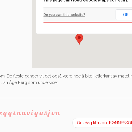
This page can't load Google Maps correctly.
Filadelfia
OK
Do you own this website?
Ilaveien 108 - Fredrikstad
Arrangement
 De fleste ganger vil det også være noe å bite i etterkant av møtet
 Jan Åge Berg som underviser.
leggsnavigasjon
Onsdag kl 1200: BØNNESK