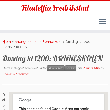
Filadelfia Fredrikstad
Skip
to
Hjem
»
Arrangementer
»
Bønneskole
»
Onsdag kl 1200:
content
BØNNESKOLEN
Onsdag kl 1200: BØNNESKOLEN
Dette innlegget er skrevet under
den
2. mars 2016
av
Bønneskole
Sosialt
Karl-Axel Mentzoni
D
at
o
This page can't load Google Maps correctly.