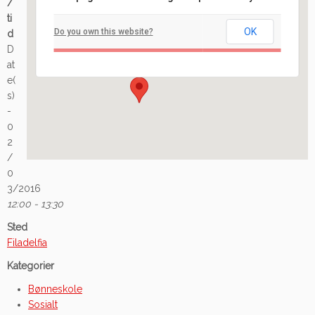
/
Filadelfia
ti
OK
Do you own this website?
d
Ilaveien 108 - Fredrikstad
D
Arrangement
at
e(
s)
-
0
2
/
0
3/2016
12:00 - 13:30
Sted
Filadelfia
Kategorier
Bønneskole
Sosialt