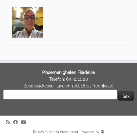
Pinsemenigheten Filadelfia
Telefon: 69 31 11 20
Besøksadresse: Ilaveien 108, 1605 Fredrikstad
Søk
etter:
·
© 2026
Filadelfia Fredrikstad
·
Powered by
·