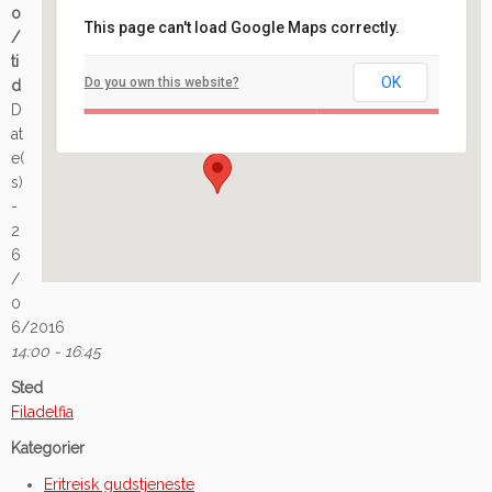
o
This page can't load Google Maps correctly.
/
Filadelfia
ti
OK
Do you own this website?
d
Ilaveien 108 - Fredrikstad
D
Arrangement
at
e(
s)
-
2
6
/
0
6/2016
14:00 - 16:45
Sted
Filadelfia
Kategorier
Eritreisk gudstjeneste