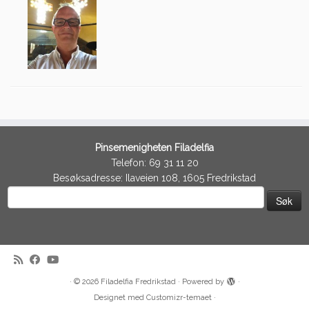
Pinsemenigheten Filadelfia
Telefon: 69 31 11 20
Besøksadresse: Ilaveien 108, 1605 Fredrikstad
Søk
etter:
·
© 2026
Filadelfia Fredrikstad
·
Powered by
·
Designet med
Customizr-temaet
·