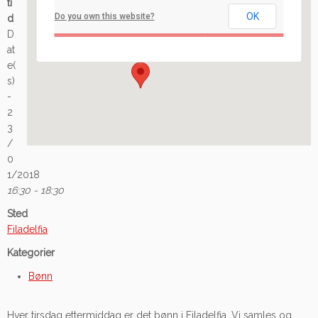
ti
OK
Do you own this website?
d
Ilaveien 108 - Fredrikstad
D
Arrangement
at
e(
s)
-
2
3
/
0
1/2018
16:30 - 18:30
Sted
Filadelfia
Kategorier
Bønn
Hver tirsdag ettermiddag er det bønn i Filadelfia. Vi samles og