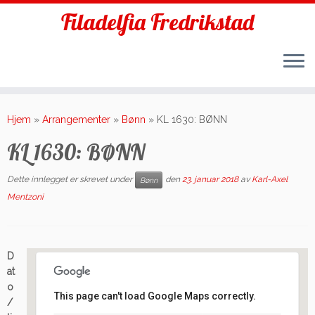
Filadelfia Fredrikstad
Skip
to
Hjem
»
Arrangementer
»
Bønn
»
KL 1630: BØNN
content
KL 1630: BØNN
Dette innlegget er skrevet under
den
23. januar 2018
av
Karl-Axel
Bønn
Mentzoni
D
at
o
This page can't load Google Maps correctly.
/
Filadelfia