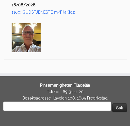
16/08/2026
1100: GUDSTJENESTE m/FilaKidz
Pinsemenigheten Filadelfia
Telefon: 69 31 11 20
Besøksadresse: Ilaveien 108, 1605 Fredrikstad
Søk
etter: