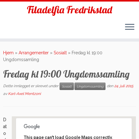
Filadelfia Fredrikstad
Skip
to
Hjem
»
Arrangementer
»
Sosialt
»
Fredag kl 19:00
content
Ungdomssamling
Fredag kl 19:00 Ungdomssamling
Dette innlegget er skrevet under
den
24. juli 2015
Sosialt
Ungdomssamling
av
Karl-Axel Mentzoni
D
at
o
This page can't load Google Maps correctly.