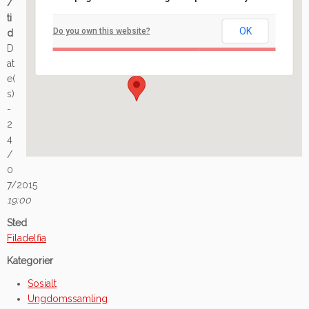
/
Filadelfia
ti
OK
Do you own this website?
d
Ilaveien 108 - Fredrikstad
D
Arrangement
at
e(
s)
-
2
4
/
0
7/2015
19:00
Sted
Filadelfia
Kategorier
Sosialt
Ungdomssamling