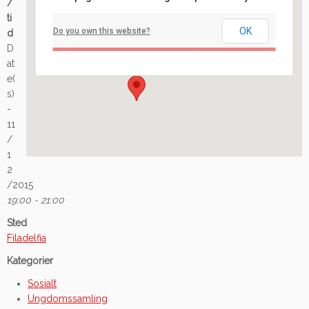
/
Filadelfia
ti
OK
Do you own this website?
d
Ilaveien 108 - Fredrikstad
D
Arrangement
at
e(
s)
-
11
/
1
2
/2015
19:00 - 21:00
Sted
Filadelfia
Kategorier
Sosialt
Ungdomssamling