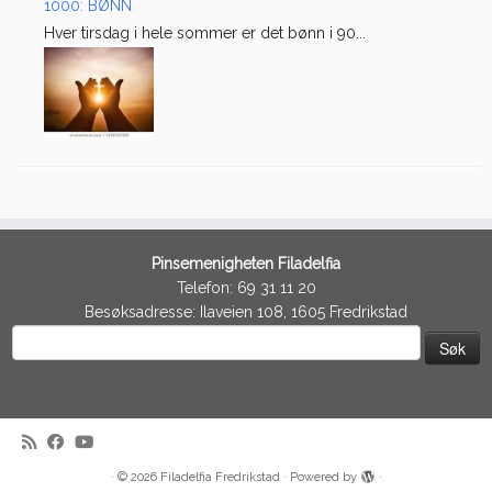
1000: BØNN
Hver tirsdag i hele sommer er det bønn i 90...
Pinsemenigheten Filadelfia
Telefon: 69 31 11 20
Besøksadresse: Ilaveien 108, 1605 Fredrikstad
Søk
etter:
·
© 2026
Filadelfia Fredrikstad
·
Powered by
·