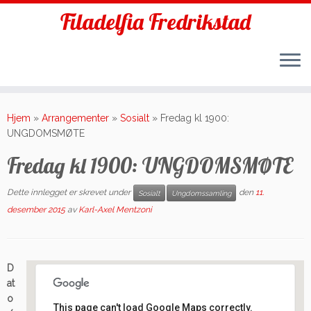
Filadelfia Fredrikstad
Skip
to
Hjem
»
Arrangementer
»
Sosialt
»
Fredag kl 1900:
content
UNGDOMSMØTE
Fredag kl 1900: UNGDOMSMØTE
Dette innlegget er skrevet under
den
11.
Sosialt
Ungdomssamling
desember 2015
av
Karl-Axel Mentzoni
D
at
o
This page can't load Google Maps correctly.