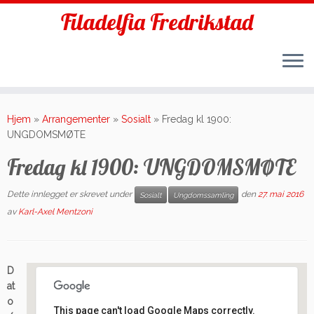
Filadelfia Fredrikstad
Skip
to
Hjem
»
Arrangementer
»
Sosialt
»
Fredag kl 1900:
content
UNGDOMSMØTE
Fredag kl 1900: UNGDOMSMØTE
Dette innlegget er skrevet under
den
27. mai 2016
Sosialt
Ungdomssamling
av
Karl-Axel Mentzoni
D
at
o
This page can't load Google Maps correctly.