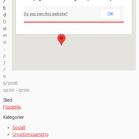
/
Filadelfia
ti
OK
Do you own this website?
d
Ilaveien 108 - Fredrikstad
D
Arrangement
at
e(
s)
-
2
7
/
0
5/2016
19:00 - 22:00
Sted
Filadelfia
Kategorier
Sosialt
Ungdomssamling