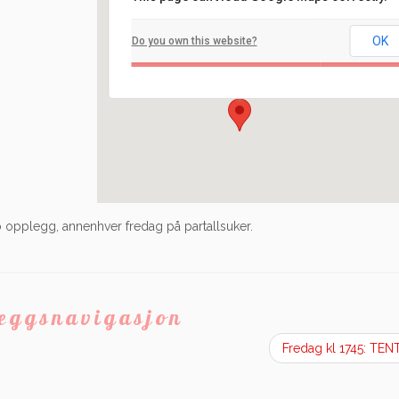
Filadelfia
OK
Do you own this website?
Ilaveien 108 - Fredrikstad
Arrangement
o opplegg, annenhver fredag på partallsuker.
leggsnavigasjon
Fredag kl 1745: TE