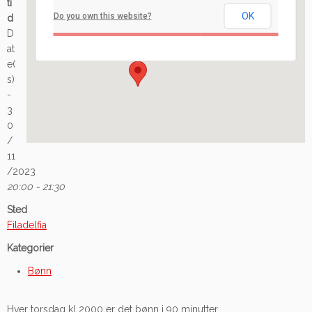
ti
OK
Do you own this website?
d
Ilaveien 108 - Fredrikstad
D
Arrangement
at
e(
s)
-
3
0
/
11
/2023
20:00 - 21:30
Sted
Filadelfia
Kategorier
Bønn
Hver torsdag kl 2000 er det bønn i 90 minutter.