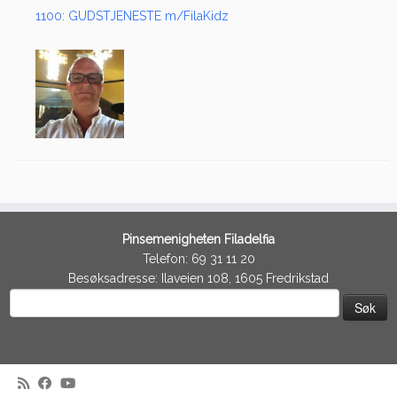
1100: GUDSTJENESTE m/FilaKidz
Pinsemenigheten Filadelfia
Telefon: 69 31 11 20
Besøksadresse: Ilaveien 108, 1605 Fredrikstad
Søk
etter: