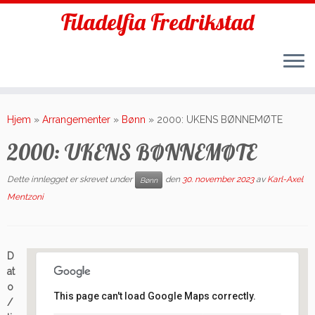
Filadelfia Fredrikstad
Skip
to
Hjem
»
Arrangementer
»
Bønn
»
2000: UKENS BØNNEMØTE
content
2000: UKENS BØNNEMØTE
Dette innlegget er skrevet under
den
30. november 2023
av
Karl-Axel
Bønn
Mentzoni
D
at
o
This page can't load Google Maps correctly.
/
Filadelfia