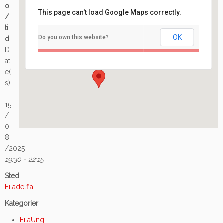
o
This page can't load Google Maps correctly.
/
Filadelfia
ti
OK
Do you own this website?
d
Ilaveien 108 - Fredrikstad
D
Arrangement
at
e(
s)
-
15
/
0
8
/2025
19:30 - 22:15
Sted
Filadelfia
Kategorier
FilaUng