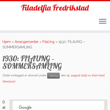
Filadelfia Fredrikstad
Skip
to
Hjem
»
Arrangementer
»
FilaUng
»
1930: FILAUNG –
content
SOMMERSAMLING
1930: FILAUNG –
SOMMERSAMLING
Dette innlegget er skrevet under
den
15. august 2025
av
Karl-Axel
FilaUng
Mentzoni
D
at