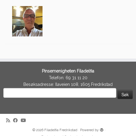
Pinsemenigheten Filadelfia
Telefon: 69 31 11 20
Besøksadresse: Ilaveien 108, 1605 Fredrikstad
Søk
etter:
·
© 2026
Filadelfia Fredrikstad
·
Powered by
·