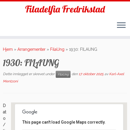
Filadelfia Fredrikstad
Skip
to
Hjem
»
Arrangementer
»
FilaUng
»
1930: FILAUNG
content
1930: FILAUNG
Dette innlegget er skrevet under
den
17. oktober 2025
av
Karl-Axel
FilaUng
Mentzoni
D
at
o
This page can't load Google Maps correctly.
/
Filadelfia