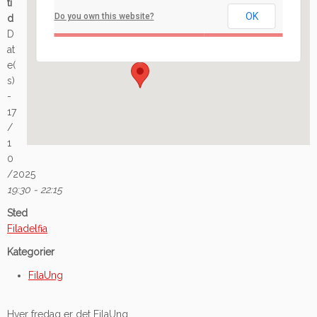
ti
OK
Do you own this website?
d
Ilaveien 108 - Fredrikstad
D
Arrangement
at
e(
s)
-
17
/
1
0
/2025
19:30 - 22:15
Sted
Filadelfia
Kategorier
FilaUng
Hver fredag er det FilaUng.