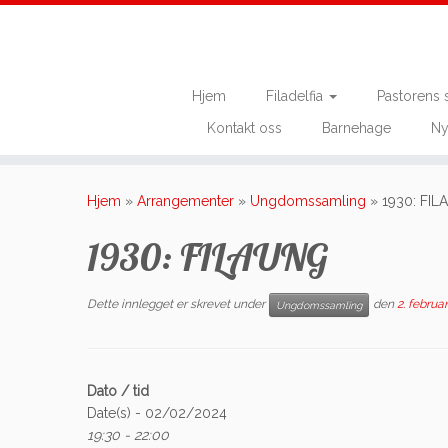
Hjem
Filadelfia
Pastorens 
Kontakt oss
Barnehage
Ny
Skip
to
Hjem
»
Arrangementer
»
Ungdomssamling
»
1930: FI
content
1930: FILAUNG
Dette innlegget er skrevet under
den
2. februa
Ungdomssamling
Dato / tid
Date(s) - 02/02/2024
19:30 - 22:00