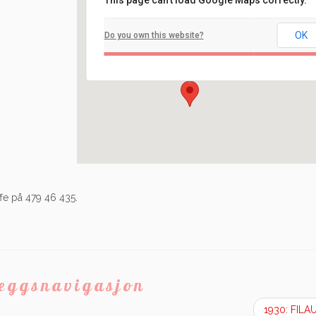
This page can't load Google Maps correctly.
Filadelfia
OK
Do you own this website?
Ilaveien 108 - Fredrikstad
Arrangement
fe på 479 46 435.
leggsnavigasjon
1930: FIL