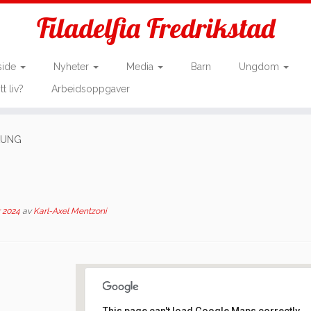
Filadelfia Fredrikstad
side
Nyheter
Media
Barn
Ungdom
tt liv?
Arbeidsoppgaver
LAUNG
r 2024
av
Karl-Axel Mentzoni