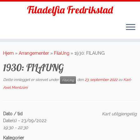
Filadelfia Fredrikstad
Skip
to
Hjem
»
Arrangementer
»
FilaUng
»
1930: FILAUNG
content
1930: FILAUNG
Dette innlegget er skrevet under
den
23. september 2022
av
Karl-
FilaUng
Axel Mentzoni
Dato / tid
Kart utilgjengelig
Date(s) - 23/09/2022
19:30 - 22:30
Kategorier