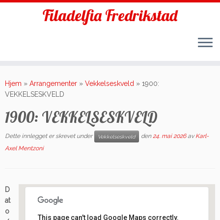
Filadelfia Fredrikstad
Skip
to
Hjem
»
Arrangementer
»
Vekkelseskveld
»
1900:
content
VEKKELSESKVELD
1900: VEKKELSESKVELD
Dette innlegget er skrevet under
den
24. mai 2026
av
Karl-
Vekkelseskveld
Axel Mentzoni
D
at
o
This page can't load Google Maps correctly.