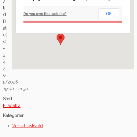
/
Filadelfia
ti
OK
Do you own this website?
d
Ilaveien 108 - Fredrikstad
D
Arrangement
at
e(
s)
-
2
4
/
0
5/2026
19:00 - 21:30
Sted
Filadelfia
Kategorier
Vekkelseskveld