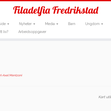
Filadelfia Fredrikstad
side
Nyheter
Media
Barn
Ungdom
tt liv?
Arbeidsoppgaver
rl-Axel Mentzoni
Kart uti