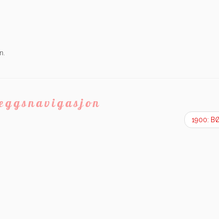
n.
leggsnavigasjon
1900: 