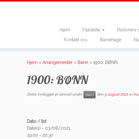
Hjem
Filadelfia
Pastorens 
Kontakt oss
Barnehage
Ny
Skip
to
Hjem
»
Arrangementer
»
Bønn
»
1900: BØNN
content
1900: BØNN
Dette innlegget er skrevet under
den
3. august 2021
av
Ka
Bønn
Dato / tid
Date(s) - 03/08/2021
19:00 - 20:30