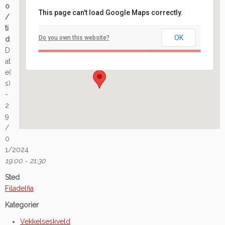
o
This page can't load Google Maps correctly.
/
Filadelfia
ti
OK
Do you own this website?
d
Ilaveien 108 - Fredrikstad
D
Arrangement
at
e(
s)
-
2
9
/
0
1/2024
19:00 - 21:30
Sted
Filadelfia
Kategorier
Vekkelseskveld