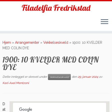
Filadelfia Fredrikstad
Skip
to
Hjem
»
Arrangementer
»
Vekkelseskveld
»
1900: 10 KVELDER
content
MED COLIN DYE
1900: 10 KVELDER MED COLIN
DYE
Dette innlegget er skrevet under
den
29. januar 2024
av
Vekkelseskveld
Karl-Axel Mentzoni
D
at