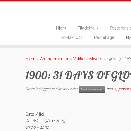
Hjem
Filadelfia
Pastorens 
Kontakt oss
Barnehage
Ny
Skip
to
Hjem
»
Arrangementer
»
Vekkelseskveld
»
1900: 31 D
content
1900: 31 DAYS OF GL
Dette innlegget er skrevet under
den
25. januar
Vekkelseskveld
Dato / tid
Date(s) - 25/01/2025
19:00 - 21:30