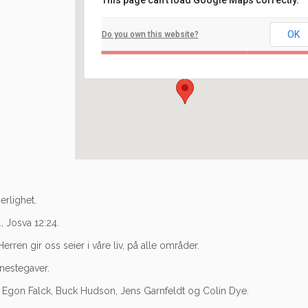
This page can't load Google Maps correctly.
Filadelfia
OK
Do you own this website?
Ilaveien 108 - Fredrikstad
Arrangement
erlighet.
, Josva 12:24.
Herren gir oss seier i våre liv, på alle områder.
nestegaver.
Egon Falck, Buck Hudson, Jens Garnfeldt og Colin Dye.