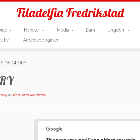
Filadelfia Fredrikstad
side
Nyheter
Media
Barn
Ungdom
tt liv?
Arbeidsoppgaver
AYS OF GLORY
ORY
 2025
av
Karl-Axel Mentzoni