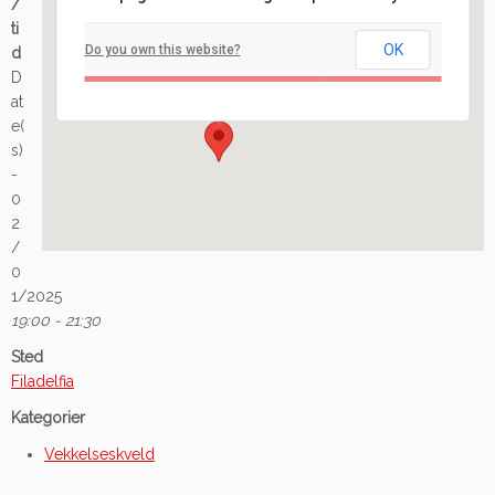
/
Filadelfia
ti
OK
Do you own this website?
d
Ilaveien 108 - Fredrikstad
D
Arrangement
at
e(
s)
-
0
2
/
0
1/2025
19:00 - 21:30
Sted
Filadelfia
Kategorier
Vekkelseskveld