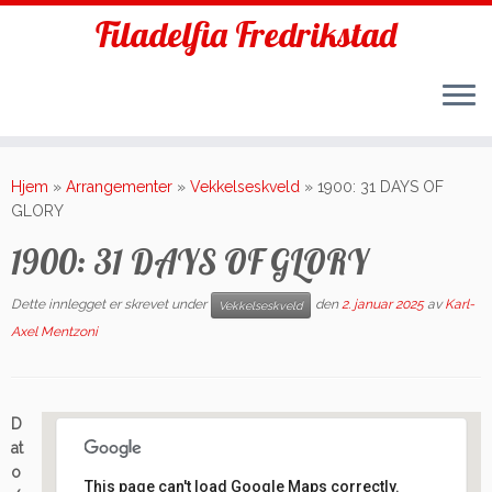
Filadelfia Fredrikstad
Skip
to
Hjem
»
Arrangementer
»
Vekkelseskveld
»
1900: 31 DAYS OF
content
GLORY
1900: 31 DAYS OF GLORY
Dette innlegget er skrevet under
den
2. januar 2025
av
Karl-
Vekkelseskveld
Axel Mentzoni
D
at
o
This page can't load Google Maps correctly.