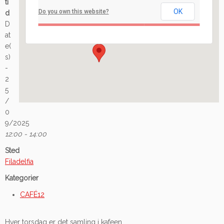
ti
OK
Do you own this website?
d
Ilaveien 108 - Fredrikstad
D
Arrangement
at
e(
s)
-
2
5
/
0
9/2025
12:00 - 14:00
Sted
Filadelfia
Kategorier
CAFÉ12
Hver torsdag er det samling i kafeen.