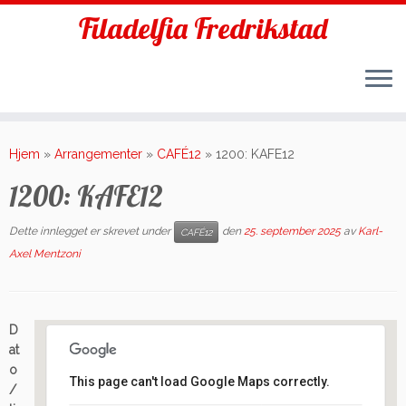
Filadelfia Fredrikstad
Skip
to
Hjem
»
Arrangementer
»
CAFÉ12
»
1200: KAFE12
content
1200: KAFE12
Dette innlegget er skrevet under
den
25. september 2025
av
Karl-
CAFÉ12
Axel Mentzoni
D
at
o
This page can't load Google Maps correctly.
/
Filadelfia