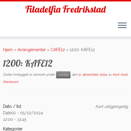
Filadelfia Fredrikstad
Skip
to
Hjem
»
Arrangementer
»
CAFÉ12
»
1200: KAFE12
content
1200: KAFE12
Dette innlegget er skrevet under
den
5. desember 2024
av
Karl-Axel
CAFÉ12
Mentzoni
Dato / tid
Kart utilgjengelig
Date(s) - 05/12/2024
12:00 - 13:45
Kategorier