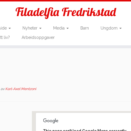
Filadelfia Fredrikstad
side
Nyheter
Media
Barn
Ungdom
tt liv?
Arbeidsoppgaver
av
Karl-Axel Mentzoni