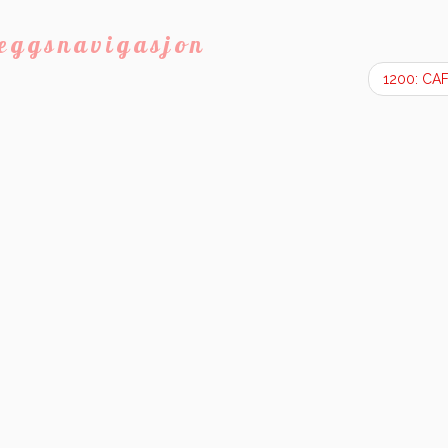
leggsnavigasjon
1200: CA