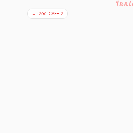
Inn
←
1200: CAFÉ12