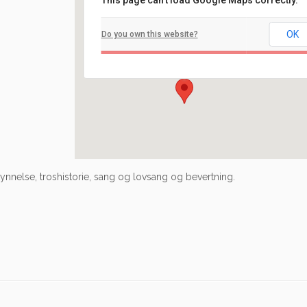
This page can't load Google Maps correctly.
Filadelfia
OK
Do you own this website?
Ilaveien 108 - Fredrikstad
Arrangement
nnelse, troshistorie, sang og lovsang og bevertning.