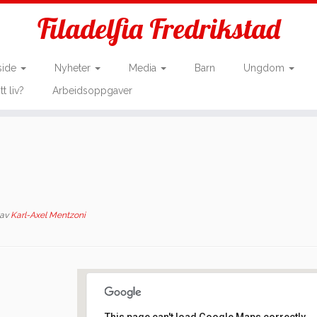
Filadelfia Fredrikstad
side
Nyheter
Media
Barn
Ungdom
tt liv?
Arbeidsoppgaver
av
Karl-Axel Mentzoni