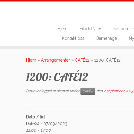
Hjem
Filadelfia
Pastorens 
Kontakt oss
Barnehage
Ny
Skip
to
Hjem
»
Arrangementer
»
CAFÉ12
»
1200: CAFÉ12
content
1200: CAFÉ12
Dette innlegget er skrevet under
den
7. september 2023
CAFÉ12
Dato / tid
Date(s) - 07/09/2023
12:00 - 14:00