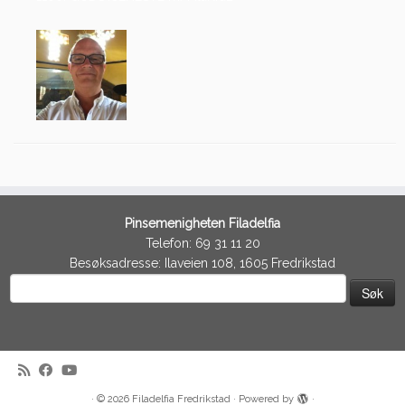
Pinsemenigheten Filadelfia
Telefon: 69 31 11 20
Besøksadresse: Ilaveien 108, 1605 Fredrikstad
Søk
etter:
·
© 2026
Filadelfia Fredrikstad
·
Powered by
·