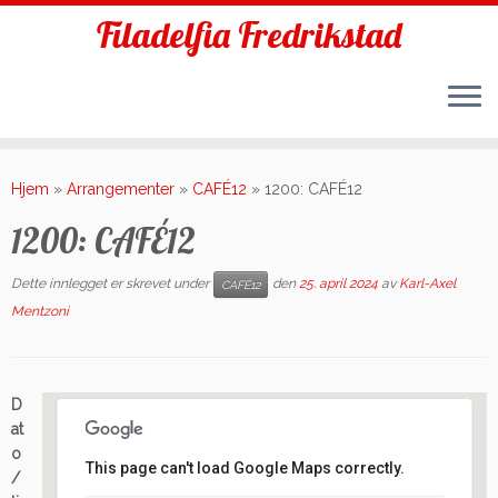
Filadelfia Fredrikstad
Skip
to
Hjem
»
Arrangementer
»
CAFÉ12
»
1200: CAFÉ12
content
1200: CAFÉ12
Dette innlegget er skrevet under
den
25. april 2024
av
Karl-Axel
CAFÉ12
Mentzoni
D
at
o
This page can't load Google Maps correctly.
/
Filadelfia