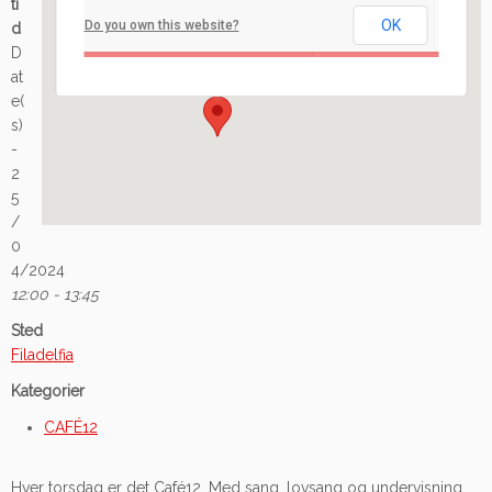
ti
OK
Do you own this website?
d
Ilaveien 108 - Fredrikstad
D
Arrangement
at
e(
s)
-
2
5
/
0
4/2024
12:00 - 13:45
Sted
Filadelfia
Kategorier
CAFÉ12
Hver torsdag er det Café12. Med sang, lovsang og undervisning